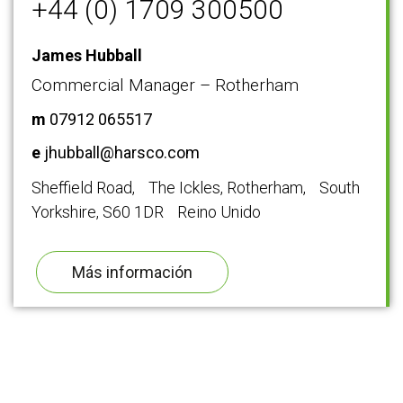
+44 (0) 1709 300500
James Hubball
Commercial Manager – Rotherham
m
07912 065517
e
jhubball@harsco.com
Sheffield Road, The Ickles, Rotherham, South
Yorkshire, S60 1DR Reino Unido
Más información